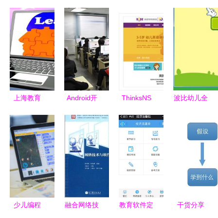
上海教育
Android开
ThinksNS
波比幼儿全
APP开发
发四大组件
解锁在线教
脑开发工具
打造智慧教
与五种布局
育新机遇的
官方免费版
育新生态
方式在教育
专业软件开
引领幼儿学
软件开发中
发利器
前教育的智
的应用
能助手
少儿编程
融合网络技
教育软件定
干货分享