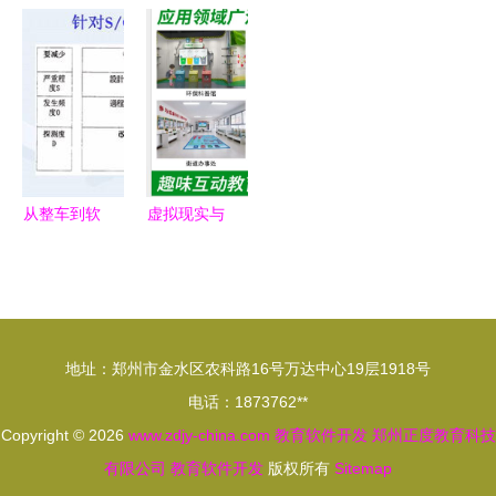
是智商税，
术与软件开
制开发 题
给产品经理
还是未来教
发 开启教
库代理软件
的四条教育
育的必备技
育软件的新
定制与全平
软件开发黄
能？——全
篇章
台应用解决
金法则
面解析机器
方案
编程教育与
教育软件开
从整车到软
虚拟现实与
发
件 解析汽
数字展厅安
车行业产品
全防范 三
开发流程及
维动画技术
其对教育软
与教育软件
地址：郑州市金水区农科路16号万达中心19层1918号
件开发的启
开发的双重
电话：1873762**
示
保障
Copyright © 2026
www.zdjy-china.com
教育软件开发
郑州正度教育科技
有限公司
教育软件开发
版权所有
Sitemap